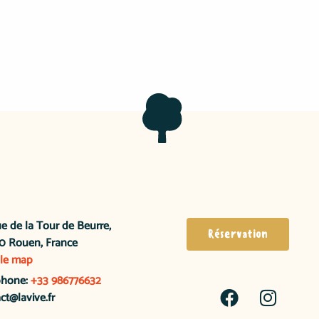
e de la Tour de Beurre,
Réservation
0 Rouen, France
le map
phone:
+33 986776632
ct@lavive.fr