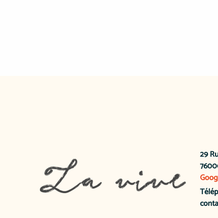
29 Ru
7600
Goog
Télé
conta