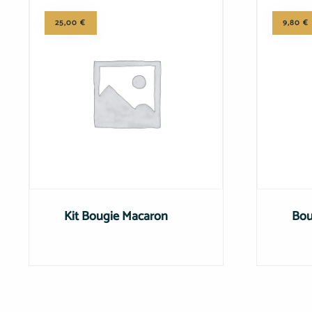
25,00
€
9,80
€
Kit Bougie Macaron
Bou